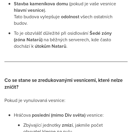
Stavba kameníkova domu
(pokud je vaše vesnice
hlavní vesnice
).
Tato budova vylepšuje
odolnost
všech ostatních
budov.
To je obzvlášť důležité při osidlování
Šedé zóny
(zóna Natarů)
na běžných serverech, kde často
dochází k
útokům Natarů
.
Co se stane se zredukovanými vesnicemi, které nelze
zničit?
Pokud je vynulovaná vesnice:
Hráčova
poslední (mimo Div světa)
vesnice:
Zbývající jednotky
zmizí
, jakmile počet
obyvatel klesne na nulu.