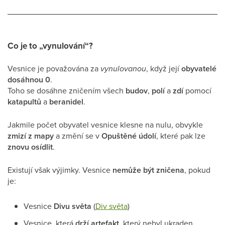
Co je to „vynulování“?
Vesnice je považována za
vynulovanou
, když její
obyvatelé
dosáhnou 0
.
Toho se dosáhne zničením všech
budov
,
polí
a
zdí
pomocí
katapultů
a
beranidel
.
Jakmile počet obyvatel vesnice klesne na nulu, obvykle
zmizí z mapy
a změní se v
Opuštěné údolí
, které pak lze
znovu osídlit
.
Existují však výjimky. Vesnice
nemůže být zničena
, pokud
je:
Vesnice
Divu světa
(
Div světa
)
Vesnice, která
drží artefakt
, který nebyl ukraden