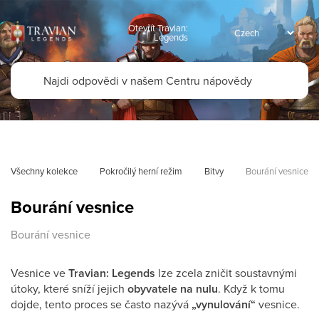
Otevřít Travian:
Legends
Všechny kolekce
Pokročilý herní režim
Bitvy
Bourání vesnice
Bourání vesnice
Bourání vesnice
Vesnice ve
Travian: Legends
lze zcela zničit soustavnými
útoky, které sníží jejich
obyvatele na nulu
. Když k tomu
dojde, tento proces se často nazývá
„vynulování“
vesnice.