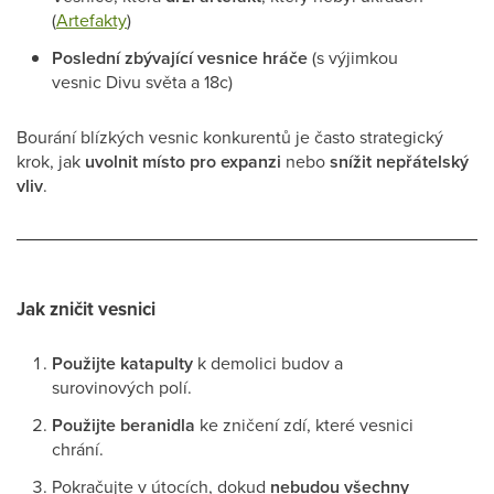
(
Artefakty
)
Poslední zbývající vesnice hráče
(s výjimkou
vesnic Divu světa a 18c)
Bourání blízkých vesnic konkurentů je často strategický
krok, jak
uvolnit místo pro expanzi
nebo
snížit nepřátelský
vliv
.
Jak zničit vesnici
Použijte katapulty
k demolici budov a
surovinových polí.
Použijte beranidla
ke zničení zdí, které vesnici
chrání.
Pokračujte v útocích, dokud
nebudou všechny