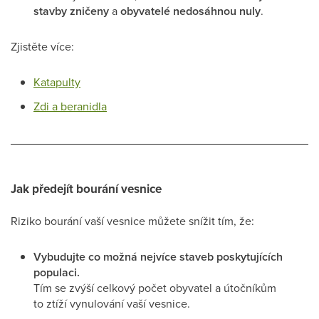
stavby zničeny
a
obyvatelé nedosáhnou nuly
.
Zjistěte více:
Katapulty
Zdi a beranidla
Jak předejít bourání vesnice
Riziko bourání vaší vesnice můžete snížit tím, že:
Vybudujte co možná nejvíce staveb poskytujících
populaci.
Tím se zvýší celkový počet obyvatel a útočníkům
to ztíží vynulování vaší vesnice.