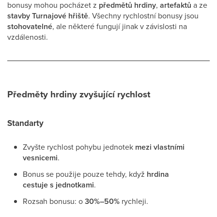
bonusy mohou pocházet z
předmětů hrdiny
,
artefaktů
a ze
stavby Turnajové hřiště
. Všechny rychlostní bonusy jsou
stohovatelné
, ale některé fungují jinak v závislosti na
vzdálenosti.
Předměty hrdiny zvyšující rychlost
Standarty
Zvyšte rychlost pohybu jednotek
mezi vlastními
vesnicemi
.
Bonus se použije pouze tehdy, když
hrdina
cestuje s jednotkami
.
Rozsah bonusu: o
30%–50%
rychleji.