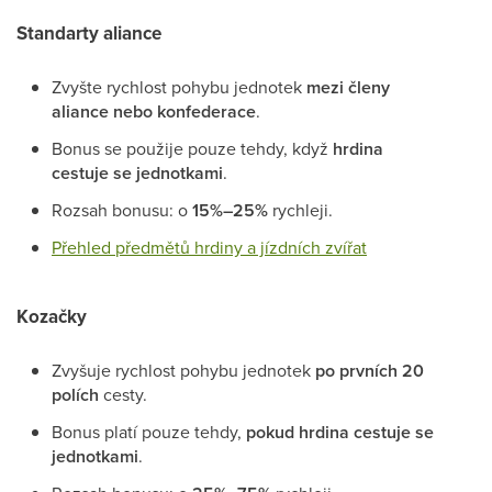
Standarty aliance
Zvyšte rychlost pohybu jednotek
mezi členy
aliance nebo konfederace
.
Bonus se použije pouze tehdy, když
hrdina
cestuje se jednotkami
.
Rozsah bonusu: o
15%–25%
rychleji.
Přehled předmětů hrdiny a jízdních zvířat
Kozačky
Zvyšuje rychlost pohybu jednotek
po prvních 20
polích
cesty.
Bonus platí pouze tehdy,
pokud hrdina cestuje se
jednotkami
.