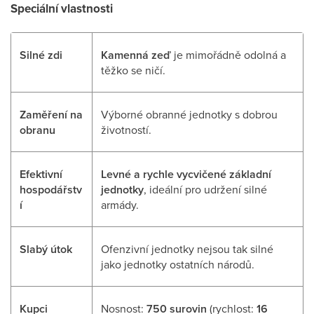
Speciální vlastnosti
Silné zdi
Kamenná zeď
je mimořádně odolná a
těžko se ničí.
Zaměření na
Výborné obranné jednotky s dobrou
obranu
životností.
Efektivní
Levné a rychle vycvičené základní
hospodářstv
jednotky
, ideální pro udržení silné
í
armády.
Slabý útok
Ofenzivní jednotky nejsou tak silné
jako jednotky ostatních národů.
Kupci
Nosnost:
750 surovin
(rychlost:
16