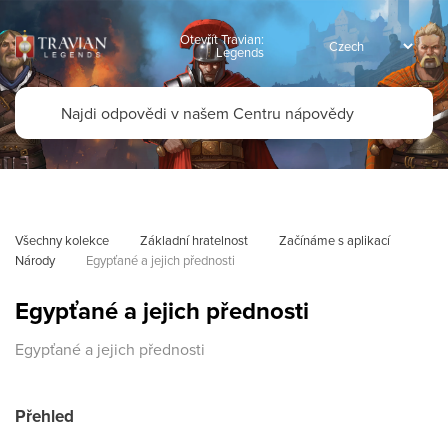
Otevřít Travian:
Legends
Všechny kolekce
Základní hratelnost
Začínáme s aplikací
Národy
Egypťané a jejich přednosti
Egypťané a jejich přednosti
Egypťané a jejich přednosti
Přehled