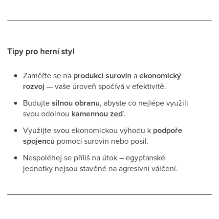
Tipy pro herní styl
Zaměřte se na
produkci surovin
a
ekonomický
rozvoj
— vaše úroveň spočívá v efektivitě.
Budujte
silnou obranu
, abyste co nejlépe využili
svou odolnou
kamennou zeď
.
Využijte svou ekonomickou výhodu k
podpoře
spojenců
pomocí surovin nebo posil.
Nespoléhej se příliš na útok – egypťanské
jednotky nejsou stavěné na agresivní válčení.