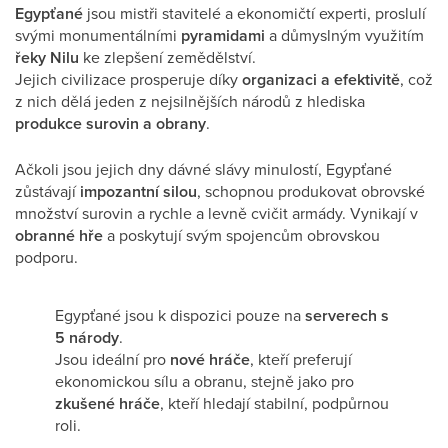
Egypťané
jsou mistři stavitelé a ekonomičtí experti, proslulí
svými monumentálními
pyramidami
a důmyslným využitím
řeky Nilu
ke zlepšení zemědělství.
Jejich civilizace prosperuje díky
organizaci a efektivitě
, což
z nich dělá jeden z nejsilnějších národů z hlediska
produkce surovin a obrany
.
Ačkoli jsou jejich dny dávné slávy minulostí, Egypťané
zůstávají
impozantní silou
, schopnou produkovat obrovské
množství surovin a rychle a levně cvičit armády. Vynikají v
obranné hře
a poskytují svým spojencům obrovskou
podporu.
Egypťané jsou k dispozici pouze na
serverech s
5 národy
.
Jsou ideální pro
nové hráče
, kteří preferují
ekonomickou sílu a obranu, stejně jako pro
zkušené hráče
, kteří hledají stabilní, podpůrnou
roli.