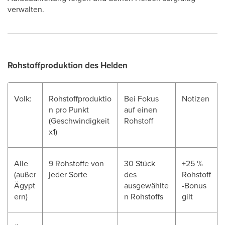
verwalten.
Rohstoffproduktion des Helden
Volk:
Rohstoffproduktio
Bei Fokus
Notizen
n pro Punkt
auf einen
(Geschwindigkeit
Rohstoff
x1)
Alle
9 Rohstoffe von
30 Stück
+25 %
(außer
jeder Sorte
des
Rohstoff
Ägypt
ausgewählte
-Bonus
ern)
n Rohstoffs
gilt