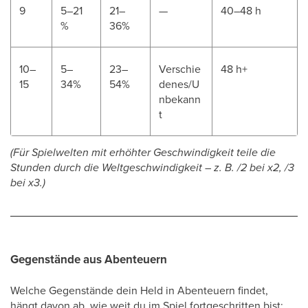
9
5–21
21–
—
40–48 h
%
36%
10–
5–
23–
Verschie
48 h+
15
34%
54%
denes/U
nbekann
t
(Für Spielwelten mit erhöhter Geschwindigkeit teile die
Stunden durch die Weltgeschwindigkeit – z. B. /2 bei x2, /3
bei x3.)
Gegenstände aus Abenteuern
Welche Gegenstände dein Held in Abenteuern findet,
hängt davon ab, wie weit du im Spiel fortgeschritten bist: