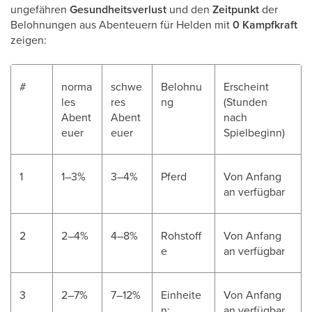
ungefähren
Gesundheitsverlust
und den
Zeitpunkt
der
Belohnungen aus Abenteuern für Helden mit
0 Kampfkraft
zeigen:
#
norma
schwe
Belohnu
Erscheint
les
res
ng
(Stunden
Abent
Abent
nach
euer
euer
Spielbeginn)
1
1–3%
3–4%
Pferd
Von Anfang
an verfügbar
2
2–4%
4–8%
Rohstoff
Von Anfang
e
an verfügbar
3
2–7%
7–12%
Einheite
Von Anfang
n:
an verfügbar