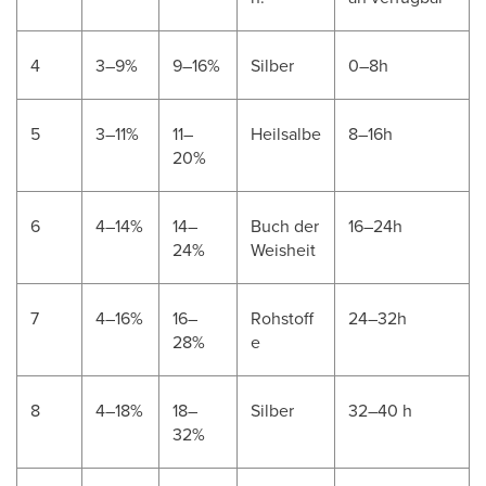
4
3–9%
9–16%
Silber
0–8h
5
3–11%
11–
Heilsalbe
8–16h
20%
6
4–14%
14–
Buch der
16–24h
24%
Weisheit
7
4–16%
16–
Rohstoff
24–32h
28%
e
8
4–18%
18–
Silber
32–40 h
32%