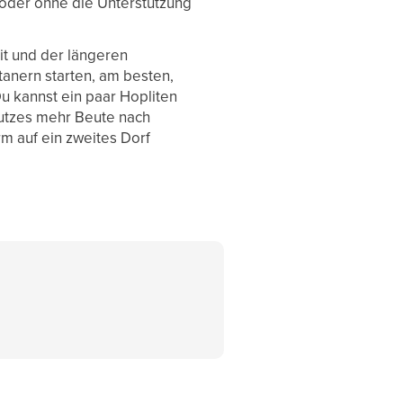
t oder ohne die Unterstützung
it und der längeren
rtanern starten, am besten,
Du kannst ein paar Hopliten
hutzes mehr Beute nach
rm auf ein zweites Dorf