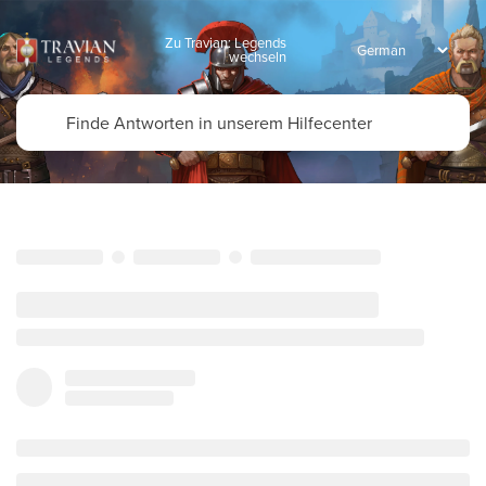
Zu Travian: Legends
wechseln