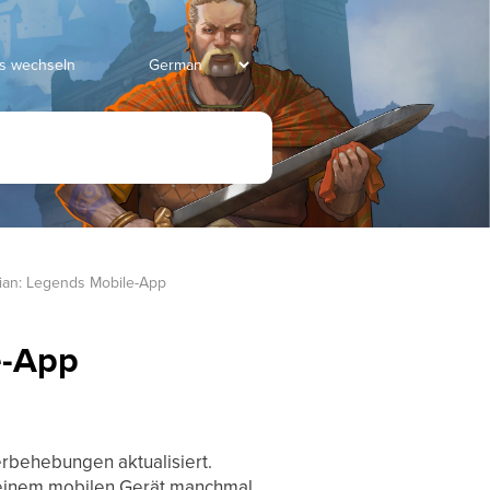
ds wechseln
vian: Legends Mobile-App
e-App
rbehebungen aktualisiert.
deinem mobilen Gerät manchmal