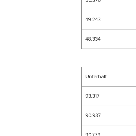
49.243
48.334
Unterhalt
93.317
90.937
90.779