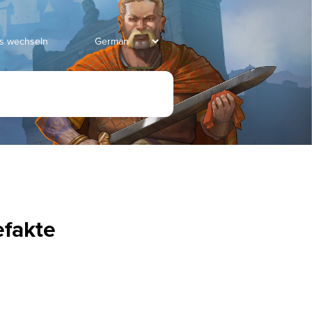
ds wechseln
efakte