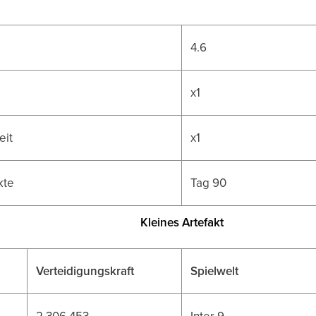
4.6
x1
eit
x1
kte
Tag 90
Kleines Artefakt
Verteidigungskraft
Spielwelt
2.306.453
Inter 9