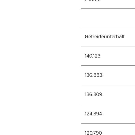
Getreideunterhalt
140.123
136.553
136.309
124.394
120.790