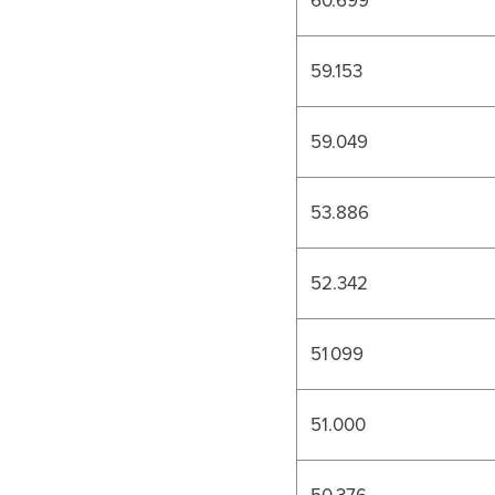
59.153
59.049
53.886
52.342
51 099
51.000
50.376