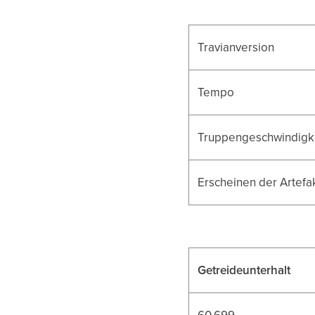
Travianversion
Tempo
Truppengeschwindigk
Erscheinen der Artefa
Getreideunterhalt
60.699