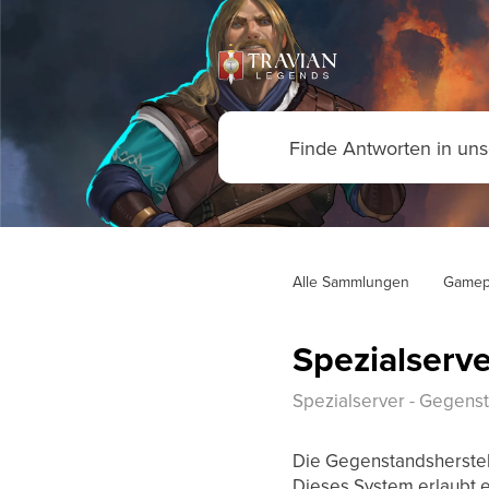
Alle Sammlungen
Gamep
Spezialserv
Spezialserver - Gegens
Die Gegenstandsherstell
Dieses System erlaubt e