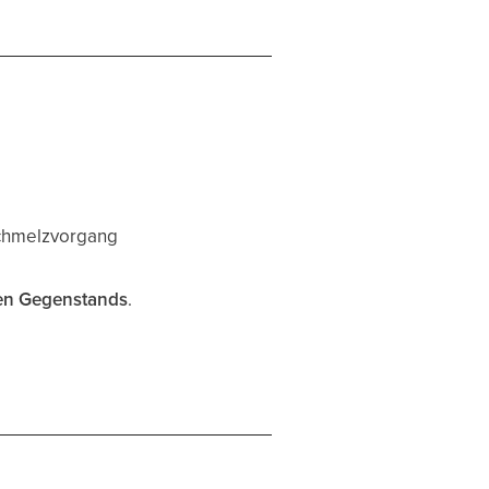
Schmelzvorgang
nen Gegenstands
.