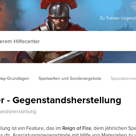
Zu Travian: Legen
lay-Grundlagen
Spielwelten und Sonderangebote
Spezialserve
er - Gegenstandsherstellung
tandsherstellung
ung ist ein Feature, das im
Reign of Fire
, dem jährlichen Sp
s dir, Ausrüstungsgegenstände mit Hilfe von Materialien zu