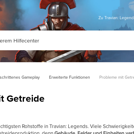
Zu Travian: Legen
schrittenes Gameplay
Erweiterte Funktionen
Probleme mit Getr
t Getreide
wichtigsten Rohstoffe in Travian: Legends. Viele Schwierigke
etreideproduktion, denn
Gebäude, Felder und Einheiten ver