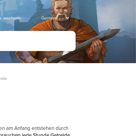
ds wechseln
eide
iten am Anfang entstehen durch
brauchen jede Stunde Getreide
.