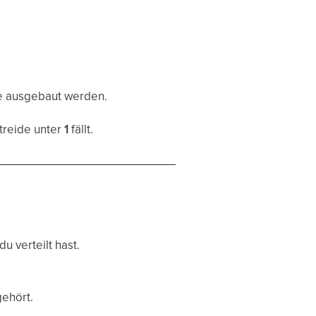
e ausgebaut werden.
treide unter
1
fällt.
u verteilt hast.
ehört.