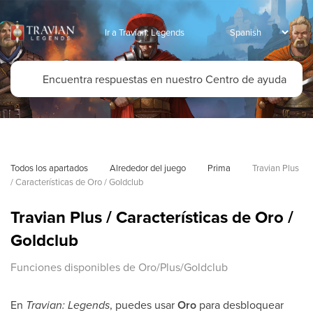
Ir a Travian: Legends
Todos los apartados
Alrededor del juego
Prima
Travian Plus 
/ Características de Oro / Goldclub
Travian Plus / Características de Oro /
Goldclub
Funciones disponibles de Oro/Plus/Goldclub
En
Travian: Legends
, puedes usar
Oro
para desbloquear