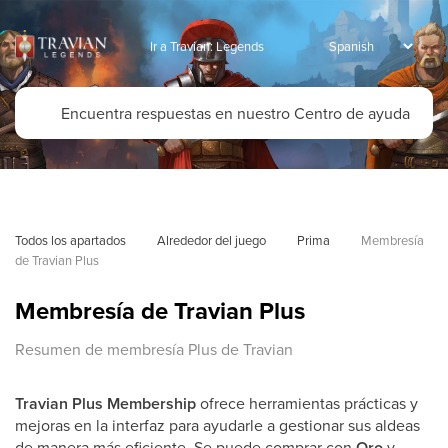
Ir a Travian: Legends
Todos los apartados
Alrededor del juego
Prima
Membresía 
de Travian Plus
Membresía de Travian Plus
Resumen de membresía Plus de Travian
Travian Plus
Membership
ofrece herramientas prácticas y
mejoras en la interfaz para ayudarle a gestionar sus aldeas
de manera más eficiente. Se puede comprar con
Oro
y