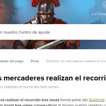
Ir a Trav
ededor del juego
Prima
Goldclub: los mercaderes realizan el rec
s mercaderes realizan el recorr
s realizan el recorrido tres veces
s realizan el recorrido tres veces
forma parte del
Goldclub
nte
hasta tres viajes consecutivos
al mismo pueblo objetivo c