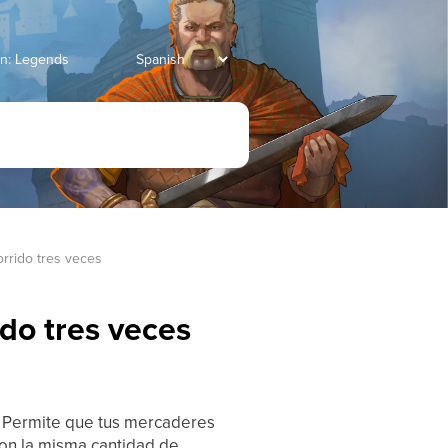
ian: Legends
orrido tres veces
ido tres veces
. Permite que tus mercaderes
on la misma cantidad de