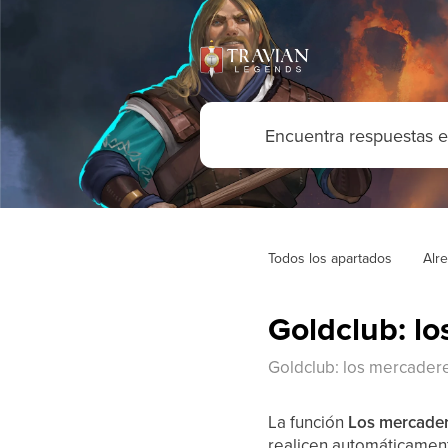
Todos los apartados
Alr
Goldclub: lo
Goldclub: los mercadere
La función
Los mercadere
realicen automáticame