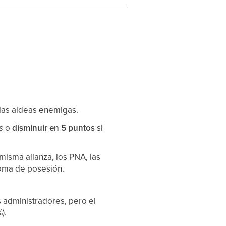
las aldeas enemigas.
s
o
disminuir en 5 puntos
si
 misma alianza, los PNA, las
 toma de posesión.
s administradores, pero el
).