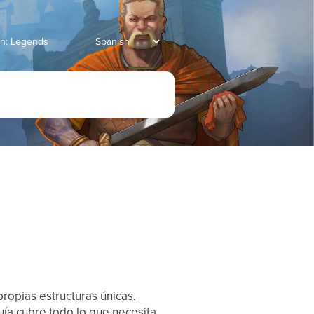
ian: Legends
ropias estructuras únicas,
guía cubre todo lo que necesita