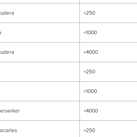
cudera
+250
a
+1000
cudera
+4000
+250
+1000
berserker
+4000
uscarles
+250