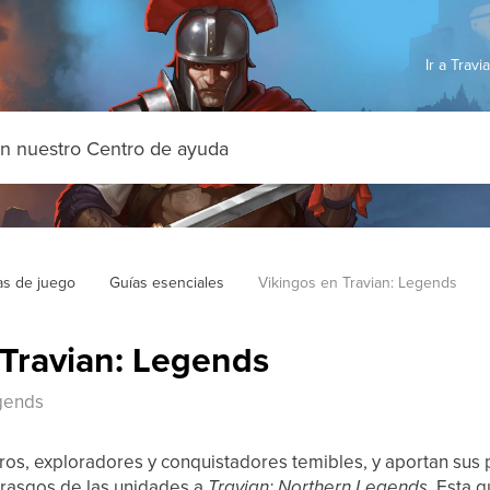
Ir a Trav
as de juego
Guías esenciales
Vikingos en Travian: Legends
 Travian: Legends
egends
ros, exploradores y conquistadores temibles, y aportan sus p
 rasgos de las unidades a
Travian: Northern Legends
. Esta 