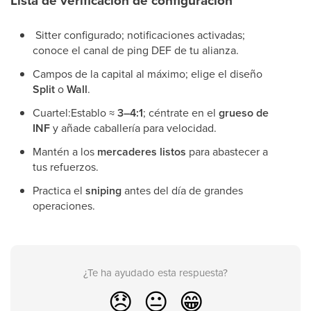
Lista de verificación de configuración
Sitter configurado; notificaciones activadas;
conoce el canal de ping DEF de tu alianza.
Campos de la capital al máximo; elige el diseño
Split
o
Wall
.
Cuartel:Establo ≈
3–4:1
; céntrate en el
grueso de
INF
y añade caballería para velocidad.
Mantén a los
mercaderes listos
para abastecer a
tus refuerzos.
Practica el
sniping
antes del día de grandes
operaciones.
¿Te ha ayudado esta respuesta?
😞
😐
😁