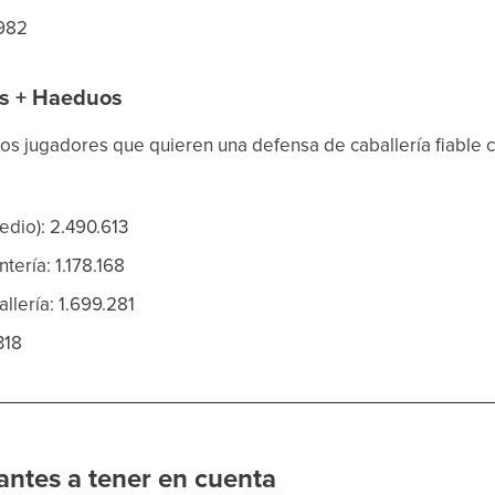
,982
es + Haeduos
los jugadores que quieren una defensa de caballería fiabl
edio): 2.490.613
tería: 1.178.168
llería: 1.699.281
318
antes a tener en cuenta