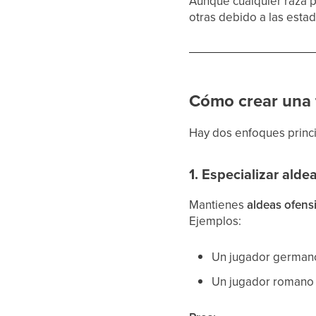
Aunque cualquier raza p
otras debido a las esta
Cómo crear una f
Hay dos enfoques princi
1. Especializar ald
Mantienes
aldeas ofens
Ejemplos:
Un jugador germano
Un jugador romano 