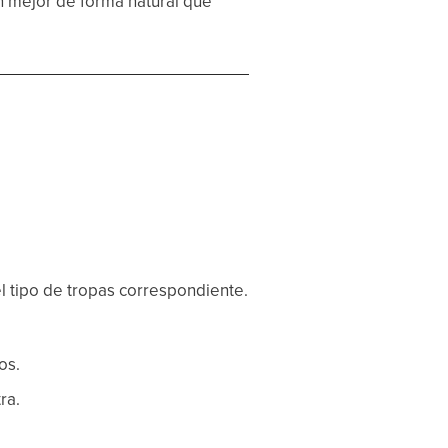
n mejor de forma natural que
el tipo de tropas correspondiente.
os.
ra.