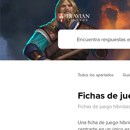
Todos los apartados
Guí
Fichas de ju
Fichas de juego híbridas
Una ficha de juego híbr
centrarte en un único es