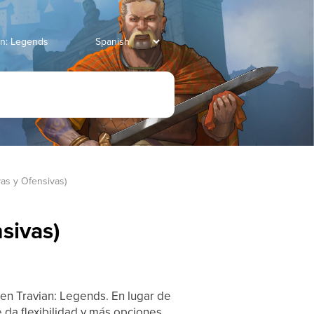
ian: Legends
vas y Ofensivas)
sivas)
 en Travian: Legends. En lugar de
 da flexibilidad y más opciones