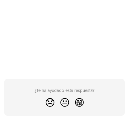
¿Te ha ayudado esta respuesta?
😞
😐
😁