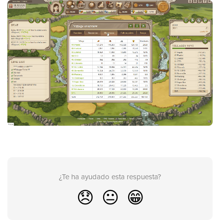
¿Te ha ayudado esta respuesta?
😞
😐
😁