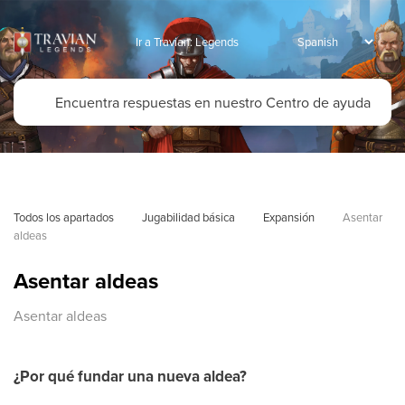
Ir a Travian: Legends
Todos los apartados
Jugabilidad básica
Expansión
Asentar 
aldeas
Asentar aldeas
Asentar aldeas
¿Por qué fundar una nueva aldea?