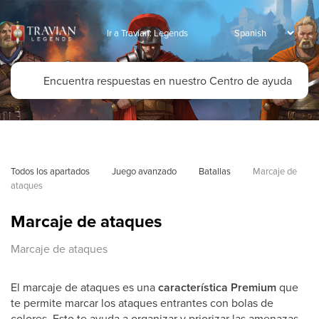
Ir a Travian: Legends
Todos los apartados
Juego avanzado
Batallas
Marcaje de 
ataques
Marcaje de ataques
Marcaje de ataques
El marcaje de ataques es una
característica Premium
que
te permite marcar los ataques entrantes con bolas de
colores. Esto te ayuda a organizar y priorizar las amenazas,