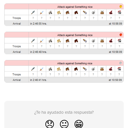
¿Te ha ayudado esta respuesta?
😞
😐
😁