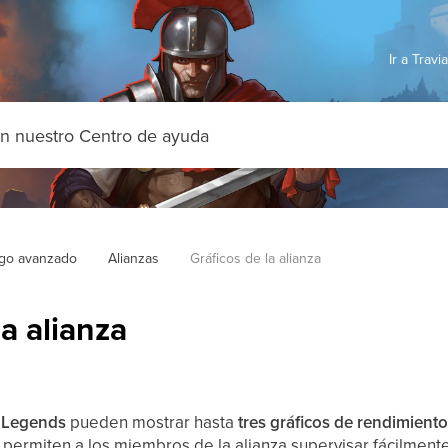
Ir a Trav
go avanzado
Alianzas
Gráficos de la alianza
la alianza
: Legends
pueden mostrar hasta
tres gráficos de rendimient
 permiten a los miembros de la alianza supervisar fácilment