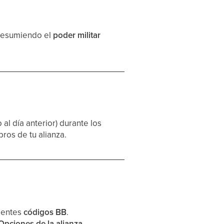
 resumiendo el
poder militar
 al día anterior) durante los
ros de tu alianza.
uientes
códigos BB
.
Opciones de la alianza
.