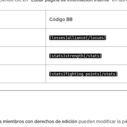
Código BB
[losses]alliance[/losses]
[stats]strength[/stats]
[stats]fighting points[/stats]
los miembros con derechos de edición
pueden modificar la pá