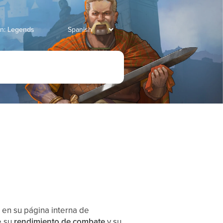
ian: Legends
o
en su página interna de
e su
rendimiento de combate
y su