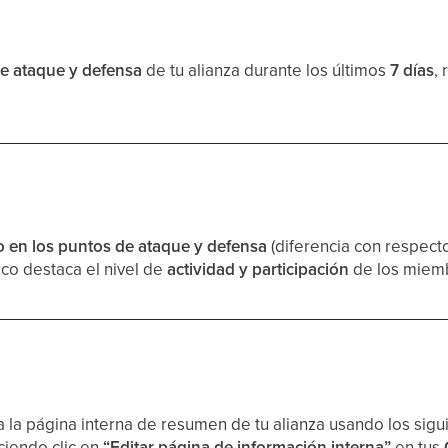
de ataque y defensa
de tu alianza durante los últimos
7 días
,
o en los puntos de ataque y defensa
(diferencia con respecto
fico destaca el nivel de
actividad y participación
de los miemb
a la página interna de resumen de tu alianza usando los sig
ciendo clic en
“Editar página de información interna”
en tus