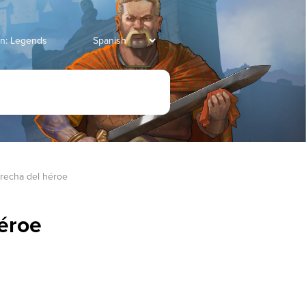
ian: Legends
erecha del héroe
héroe