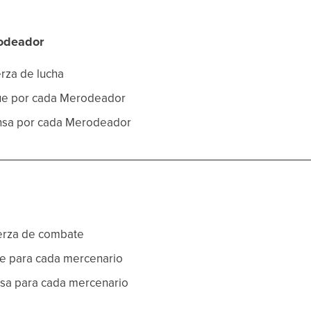
rodeador
erza de lucha
que por cada Merodeador
ensa por cada Merodeador
uerza de combate
ue para cada mercenario
nsa para cada mercenario