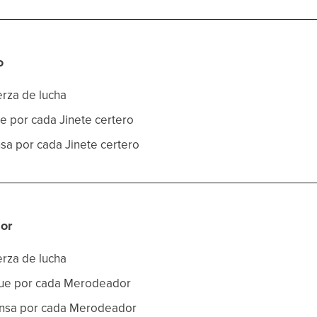
o
erza de lucha
ue por cada Jinete certero
nsa por cada Jinete certero
or
erza de lucha
aque por cada Merodeador
fensa por cada Merodeador