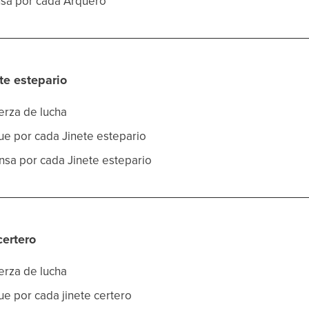
nsa por cada Arquero
te estepario
uerza de lucha
que por cada Jinete estepario
ensa por cada Jinete estepario
certero
uerza de lucha
ue por cada jinete certero