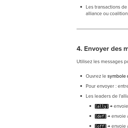
Les transactions de
alliance ou coalition
4. Envoyer des m
Utilisez les messages 
Ouvrez le
symbole 
Pour envoyer : entr
Les leaders de l'al
→ envoie 
[ally]
→ envoie 
[def]
→ envoie 
[off]