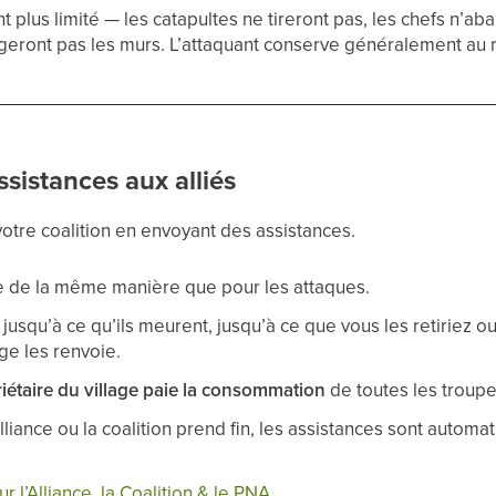
lus limité — les catapultes ne tireront pas, les chefs n’abai
ront pas les murs. L’attaquant conserve généralement au mo
ssistances aux alliés
votre coalition en envoyant des assistances.
e de la même manière que pour les attaques.
 jusqu’à ce qu’ils meurent, jusqu’à ce que vous les retiriez o
age les renvoie.
iétaire du village paie la consommation
de toutes les troupe
’alliance ou la coalition prend fin, les assistances sont auto
ur l’Alliance, la Coalition & le PNA