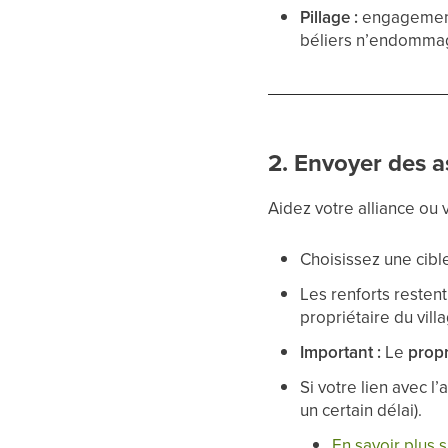
Pillage :
engagement p
béliers n’endommage
2. Envoyer des a
Aidez votre alliance ou 
Choisissez une cibl
Les renforts restent
propriétaire du vill
Important :
Le
propr
Si votre lien avec l
un certain délai).
En savoir plus s