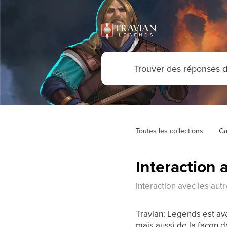
Toutes les collections
Ga
Interaction 
Interaction avec les aut
Travian: Legends est av
mais aussi de la façon d