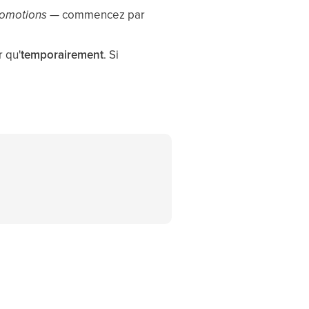
omotions
— commencez par
r qu'
temporairement
. Si