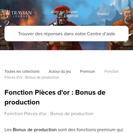
Aller sur Travian:
Legends
Toutes les collections
Autour du jeu
Premium
Fonction 
Pièces d'or : Bonus de production
Fonction Pièces d'or : Bonus de
production
Fonction Pièces d'or : Bonus de production
Les
Bonus de production
sont des fonctions premium qui