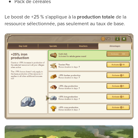
Pack de céréales
Le boost de +25 % s'applique à la
production totale
de la
ressource sélectionnée, pas seulement au taux de base.