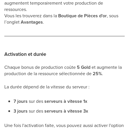
augmentent temporairement votre production de
ressources.
Vous les trouverez dans la
Boutique de Pièces d'or
, sous
l’onglet
Avantages
.
Activation et durée
Chaque bonus de production coûte
5 Gold
et augmente la
production de la ressource sélectionnée de
25%
.
La durée dépend de la vitesse du serveur :
7 jours
sur des
serveurs à vitesse 1x
3 jours
sur des
serveurs à vitesse 3x
Une fois l'activation faite, vous pouvez aussi activer l'option