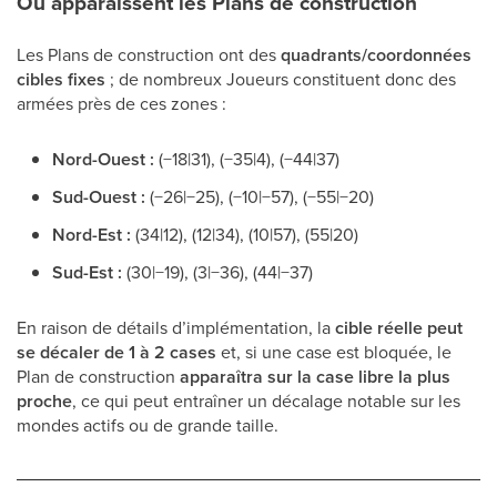
Où apparaissent les Plans de construction
Les Plans de construction ont des
quadrants/coordonnées
cibles fixes
; de nombreux Joueurs constituent donc des
armées près de ces zones :
Nord-Ouest :
(−18|31), (−35|4), (−44|37)
Sud-Ouest :
(−26|−25), (−10|−57), (−55|−20)
Nord-Est :
(34|12), (12|34), (10|57), (55|20)
Sud-Est :
(30|−19), (3|−36), (44|−37)
En raison de détails d’implémentation, la
cible réelle peut
se décaler de 1 à 2 cases
et, si une case est bloquée, le
Plan de construction
apparaîtra sur la case libre la plus
proche
, ce qui peut entraîner un décalage notable sur les
mondes actifs ou de grande taille.