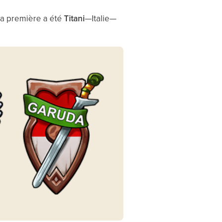
la première a été
Titani
—Italie—