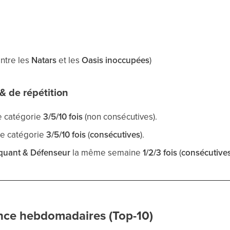
ontre les
Natars
et les
Oasis inoccupées
)
& de répétition
 catégorie
3/5/10 fois
(non consécutives).
e catégorie
3/5/10 fois
(
consécutives
).
taquant & Défenseur
la même semaine
1/2/3 fois
(
consécutive
ance hebdomadaires (Top-10)