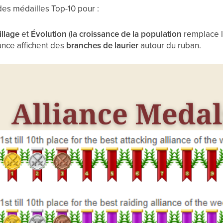
des médailles Top-10 pour :
illage
et
Évolution
(
la croissance de la population
remplace le
iance affichent des
branches de laurier
autour du ruban.