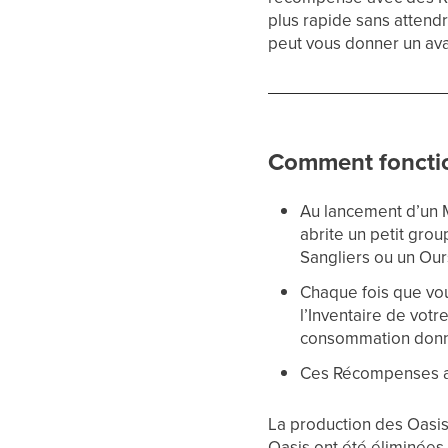
plus rapide sans attend
peut vous donner un av
Comment fonctio
Au lancement d’un 
abrite un petit gro
Sangliers ou un Our
Chaque fois que vo
l’Inventaire de vot
consommation donn
Ces Récompenses ap
La production des Oasis
Oasis ont été éliminées 