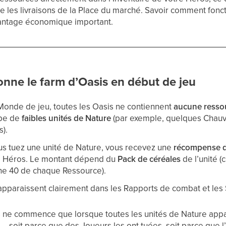
re les livraisons de la Place du marché. Savoir comment fon
antage économique important.
nne le farm d’Oasis en début de jeu
Monde de jeu, toutes les Oasis ne contiennent
aucune resso
upe de
faibles unités de Nature
(par exemple, quelques Chauv
s).
us tuez une unité de Nature, vous recevez une
récompense d
re Héros. Le montant dépend du
Pack de céréales
de l’unité (
e 40 de chaque Ressource).
paraissent clairement dans les Rapports de combat et les 
 ne commence que lorsque toutes les unités de Nature appa
— soit parce que des Joueurs les ont tuées, soit parce que l