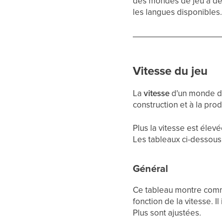
des mondes de jeu à d
les langues disponibles
Vitesse du jeu
La
vitesse
d'un monde de
construction et à la pro
Plus la vitesse est élev
Les tableaux ci-dessous 
Général
Ce tableau montre comme
fonction de la vitesse. 
Plus sont ajustées.