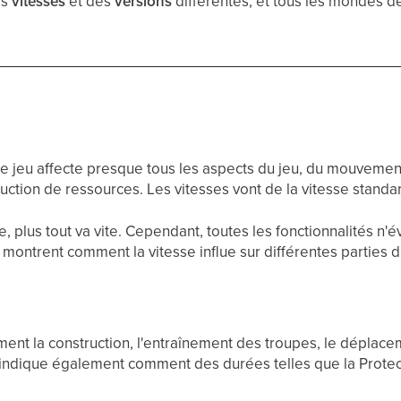
es
vitesses
et des
versions
différentes, et tous les mondes d
.
 jeu affecte presque tous les aspects du jeu, du mouvemen
duction de ressources. Les vitesses vont de la vitesse stand
ée, plus tout va vite. Cependant, toutes les fonctionnalités 
montrent comment la vitesse influe sur différentes parties d
nt la construction, l'entraînement des troupes, le déplacem
Il indique également comment des durées telles que la Prote