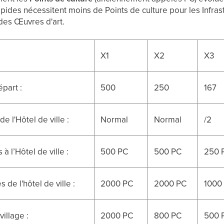
apides nécessitent moins de Points de culture pour les Infras
 des Œuvres d'art.
X1
X2
X3
épart :
500
250
167
e l'Hôtel de ville :
Normal
Normal
/2
à l’Hôtel de ville :
500 PC
500 PC
250 
 de l'hôtel de ville :
2000 PC
2000 PC
1000
illage :
2000 PC
800 PC
500 