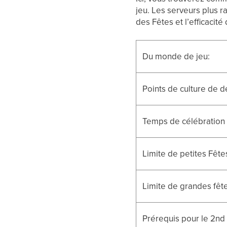
jeu. Les serveurs plus r
des Fêtes et l’efficacité
Du monde de jeu:
Points de culture de d
Temps de célébration d
Limite de petites Fêtes 
Limite de grandes fêtes
Prérequis pour le 2nd v