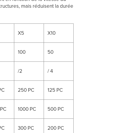
tructures, mais réduisent la durée
X5
X10
100
50
/2
/ 4
PC
250 PC
125 PC
 PC
1000 PC
500 PC
PC
300 PC
200 PC