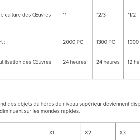
de culture des Œuvres
*1
*2/3
*1/2
t :
2000 PC
1300 PC
1000
tilisation des Œuvres
24 heures
24 heures
12 h
and des objets du héros de niveau supérieur deviennent dis
 diminuent sur les mondes rapides.
X1
X2
X3