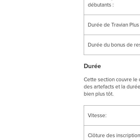
débutants :
Durée de Travian Plus 
Durée du bonus de re
Durée
Cette section couvre le 
des artefacts et la duré
bien plus tôt.
Vitesse:
Clôture des inscription