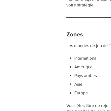
votre stratégie.
Zones
Les mondes de jeu de Tr
International
Amérique
Pays arabes
Asie
Europe
Vous êtes libre de rejo