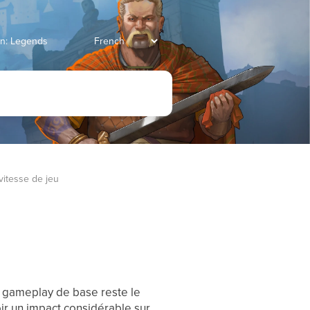
ian: Legends
vitesse de jeu
e gameplay de base reste le
ir un impact considérable sur