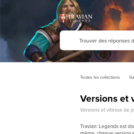
Toutes les collections
Ga
Versions et 
Versions et vitesse de j
Travian: Legends est di
même, chaque version et