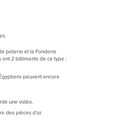
es.
 de poterie et la Fonderie
s ont 2 bâtiments de ce type :
s Égyptiens peuvent encore
ardé une vidéo.
e des pièces d'or.