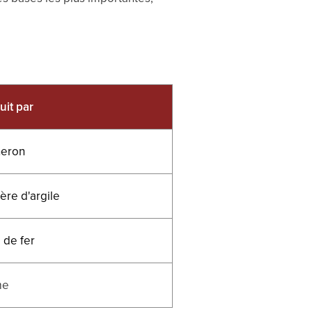
uit par
heron
ière d'argile
 de fer
me