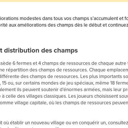
rations modestes dans tous vos champs s’accumulent et fon
orité aux améliorations des champs dès le début et continuez
et distribution des champs
ssède 6 fermes et 4 champs de ressources de chaque autre 
ême répartition des champs de ressources. Chaque emplaceme
différente des champs de ressources. Les plus importants so
 15 ou, sur certains mondes de jeu spéciaux, même 18 ferme
ulement ils peuvent soutenir d'énormes armées, mais leur 
 à celle des villages classiques. Les joueurs choisissent so
comme village capitale, où les champs de ressources peuven
it où établir un nouveau village ou en conquérir un, consultez