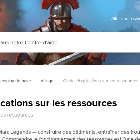
Aller sur Trav
meplay de base
Village
Guide : Explications sur les ressources
ications sur les ressources
 les ressources
ian: Legends — construire des bâtiments, entraîner des tro
 Comprendre le fonctionnement des ressources est l’une de