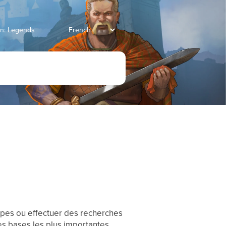
ian: Legends
upes ou effectuer des recherches
s bases les plus importantes,