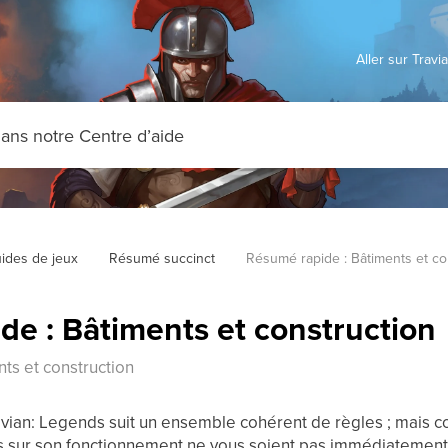
Aller sur Trav
ides de jeux
Résumé succinct
Résumé rapide : Bâtiments et co
de : Bâtiments et construction
ts et construction
avian: Legends suit un ensemble cohérent de règles ; mais c
s sur son fonctionnement ne vous soient pas immédiatement c