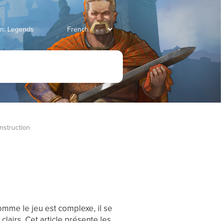
ian: Legends
nstruction 
omme le jeu est complexe, il se
lairs. Cet article présente les