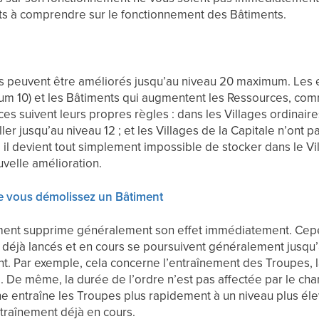
nts à comprendre sur le fonctionnement des Bâtiments.
s peuvent être améliorés jusqu’au niveau 20 maximum. Les e
um 10) et les Bâtiments qui augmentent les Ressources, com
s suivent leurs propres règles : dans les Villages ordinaire
ler jusqu’au niveau 12 ; et les Villages de la Capitale n’ont p
, il devient tout simplement impossible de stocker dans le V
velle amélioration.
ue vous démolissez un Bâtiment
ment supprime généralement son effet immédiatement. Cepen
s déjà lancés et en cours se poursuivent généralement jusq
nt. Par exemple, cela concerne l’entraînement des Troupes, 
e. De même, la durée de l’ordre n’est pas affectée par le c
ne entraîne les Troupes plus rapidement à un niveau plus éle
ntraînement déjà en cours.