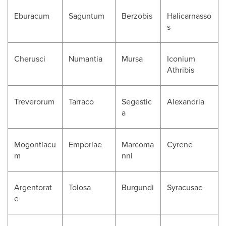
Eburacum
Saguntum
Berzobis
Halicarnasso
s
Cherusci
Numantia
Mursa
Iconium
Athribis
Treverorum
Tarraco
Segestic
Alexandria
a
Mogontiacu
Emporiae
Marcoma
Cyrene
m
nni
Argentorat
Tolosa
Burgundi
Syracusae
e