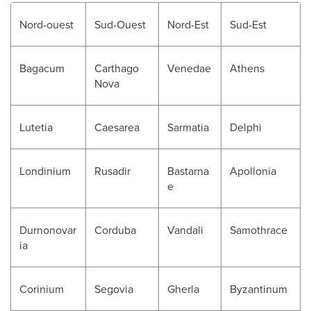
Nord-ouest
Sud-Ouest
Nord-Est
Sud-Est
Bagacum
Carthago
Venedae
Athens
Nova
Lutetia
Caesarea
Sarmatia
Delphi
Londinium
Rusadir
Bastarna
Apollonia
e
Durnonovar
Corduba
Vandali
Samothrace
ia
Corinium
Segovia
Gherla
Byzantinum