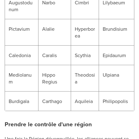
Augustodu
Narbo
Cimbri
Lilybaeum
num
Pictavium
Alalie
Hyperbor
Brundisium
ea
Caledonia
Caralis
Scythia
Epidaurum
Mediolanu
Hippo
Theodosi
Ulpiana
m
Regius
a
Burdigala
Carthago
Aquileia
Philipopolis
Prendre le contrôle d'une région
Une fois la Région déverrouillée, les alliances peuvent se