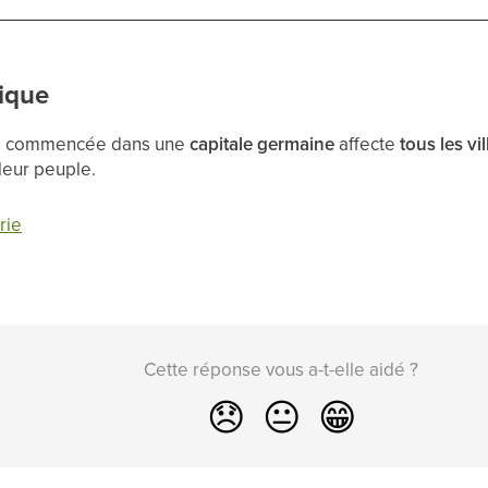
nique
rie commencée dans une
capitale germaine
affecte
tous les vi
 leur peuple.
rie
Cette réponse vous a-t-elle aidé ?
😞
😐
😁