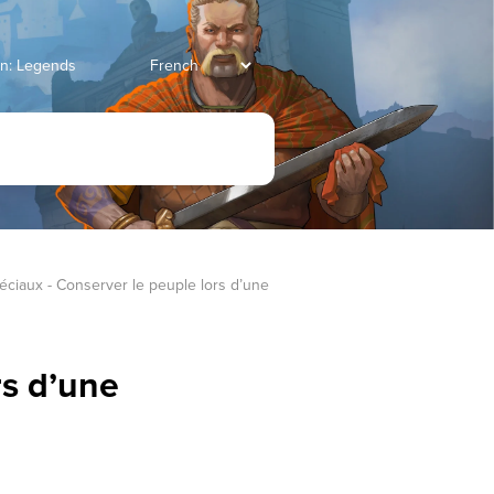
ian: Legends
éciaux - Conserver le peuple lors d’une 
rs d’une