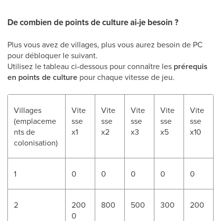
De combien de points de culture ai-je besoin ?
Plus vous avez de villages, plus vous aurez besoin de PC
pour débloquer le suivant.
Utilisez le tableau ci-dessous pour connaître les
prérequis
en points de culture
pour chaque vitesse de jeu.
Villages
Vite
Vite
Vite
Vite
Vite
(emplaceme
sse
sse
sse
sse
sse
nts de
x1
x2
x3
x5
x10
colonisation)
1
0
0
0
0
0
2
200
800
500
300
200
0