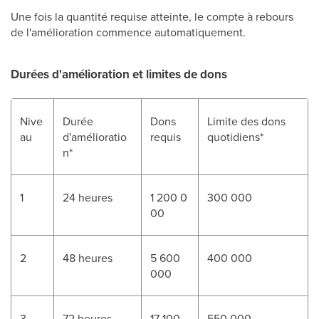
Une fois la quantité requise atteinte, le compte à rebours
de l'amélioration commence automatiquement.
Durées d'amélioration et limites de dons
Nive
Durée
Dons
Limite des dons
au
d'amélioratio
requis
quotidiens*
n*
1
24 heures
1 200 0
300 000
00
2
48 heures
5 600
400 000
000
3
72 heures
17 100
550,000