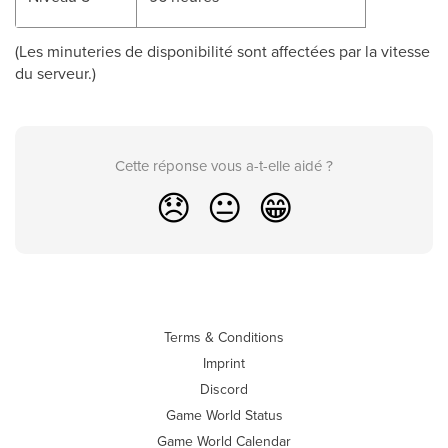
(Les minuteries de disponibilité sont affectées par la vitesse
du serveur.)
Cette réponse vous a-t-elle aidé ?
😞
😐
😁
Terms & Conditions
Imprint
Discord
Game World Status
Game World Calendar