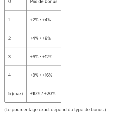
0
Pas de bonus
1
+2% / +4%
2
+4% / +8%
3
+6% / +12%
4
+8% / +16%
5 (max)
+10% / +20%
(Le pourcentage exact dépend du type de bonus.)