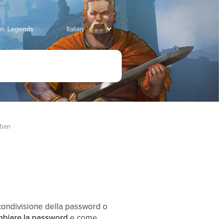
an: Legends
 ban
 condivisione della password o
mbiare la password
e come