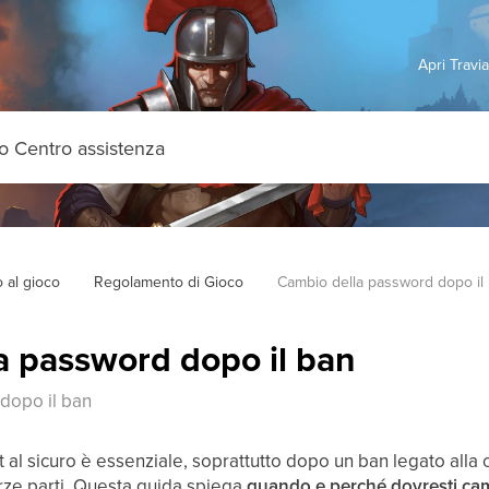
Apri Travi
o al gioco
Regolamento di Gioco
Cambio della password dopo il
a password dopo il ban
dopo il ban
 al sicuro è essenziale, soprattutto dopo un ban legato alla
terze parti. Questa guida spiega
quando e perché dovresti ca