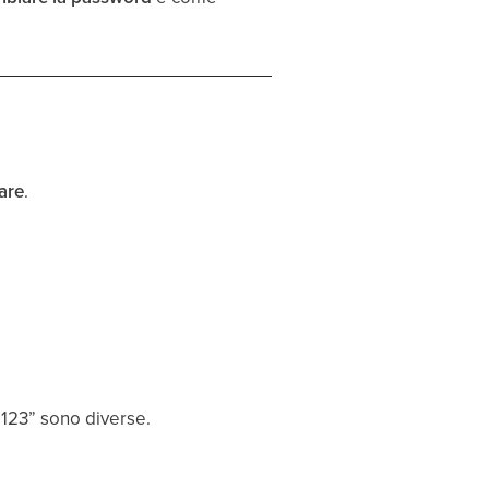
nare
.
o123” sono diverse.