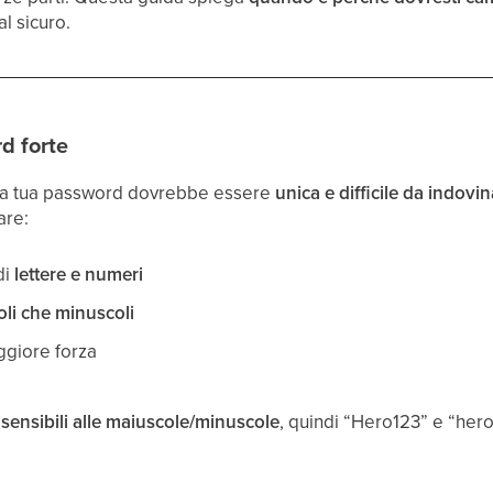
l sicuro.
d forte
, la tua password dovrebbe essere
unica e difficile da indovi
are:
di
lettere e numeri
oli che minuscoli
giore forza
o
sensibili alle maiuscole/minuscole
, quindi “Hero123” e “her