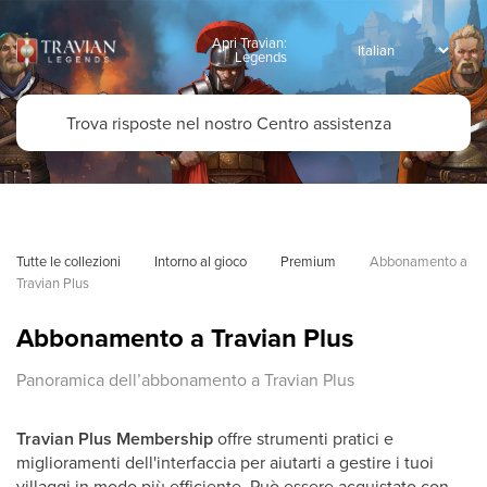
Apri Travian:
Legends
Tutte le collezioni
Intorno al gioco
Premium
Abbonamento a 
Travian Plus
Abbonamento a Travian Plus
Panoramica dell’abbonamento a Travian Plus
Travian Plus
Membership
offre strumenti pratici e
miglioramenti dell'interfaccia per aiutarti a gestire i tuoi
villaggi in modo più efficiente. Può essere acquistato con