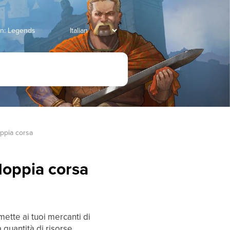
an: Legends
ppia corsa
oppia corsa
mette ai tuoi mercanti di
 quantità di risorse.