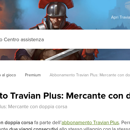
Apri Travi
o al gioco
Premium
Abbonamento Travian Plus: Mercante con do
 Travian Plus: Mercante con d
us: Mercante con doppia corsa
n doppia corsa
fa parte dell’
abbonamento Travian Plus
. Per
ente
due viaggi consecutivi
allo stesso villaggio con la stessa