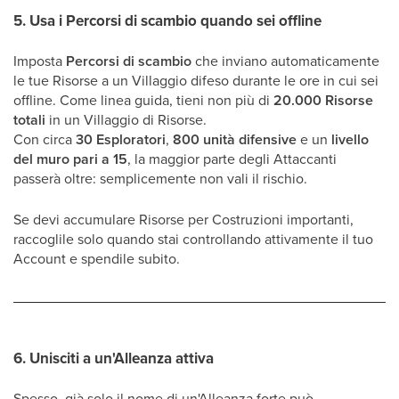
5. Usa i Percorsi di scambio quando sei offline
Imposta
Percorsi di scambio
che inviano automaticamente
le tue Risorse a un Villaggio difeso durante le ore in cui sei
offline. Come linea guida, tieni non più di
20.000 Risorse
totali
in un Villaggio di Risorse.
Con circa
30 Esploratori
,
800 unità difensive
e un
livello
del muro pari a 15
, la maggior parte degli Attaccanti
passerà oltre: semplicemente non vali il rischio.
Se devi accumulare Risorse per Costruzioni importanti,
raccoglile solo quando stai controllando attivamente il tuo
Account e spendile subito.
6. Unisciti a un'Alleanza attiva
Spesso, già solo il nome di un'Alleanza forte può