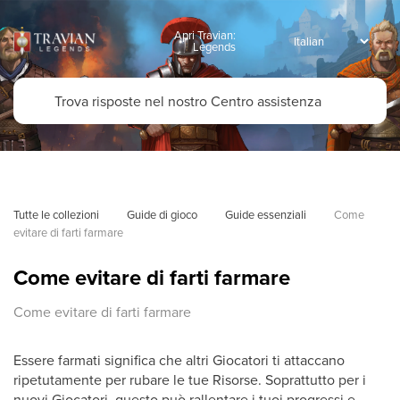
Apri Travian:
Legends
Tutte le collezioni
Guide di gioco
Guide essenziali
Come 
evitare di farti farmare
Come evitare di farti farmare
Come evitare di farti farmare
Essere farmati significa che altri Giocatori ti attaccano
ripetutamente per rubare le tue Risorse. Soprattutto per i
nuovi Giocatori, questo può rallentare i tuoi progressi e