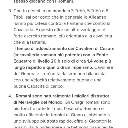
spesso giocano con i Romani
.
Che tu giochi in un mondo a 3 Tribù, 5 Tribù o 6
Tribù, sai per certo che in generale le Alleanze
hanno più Difesa contro la Fanteria che contro la
Cavalleria. E questo offre un altro vantaggio al
forte esercito romano, più orientato alla cavalleria
che alla fanteria.
Il tempo di addestramento dei Cavalieri di Cesare
(la cavalleria romana più potente) con la Fonte
Equestre di livello 20 è solo di circa 1,4 volte più
lungo rispetto a quello di un Imperiano.
Cavaliere
del Generale – un’unità da farm ben bilanciata,
con una Velocità relativamente buona e una
buona Capacità di carico.
I Romani sono naturalmente i migliori distruttori
di Meraviglie del Mondo.
Gli Onagri romani sono i
più forti tra tutte le Tribù, l’esercito Romano è
molto efficiente in termini di Grano e, abbinato a
uno sviluppo piuttosto rapido, offre ai Giocatori la
possibilità di partecipare alla battaglia finale per le