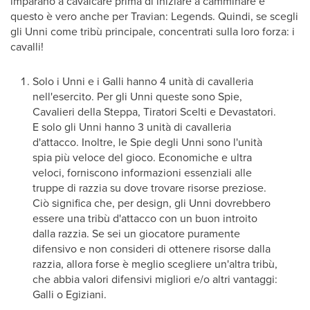
imparano a cavalcare prima di iniziare a camminare e
questo è vero anche per Travian: Legends. Quindi, se scegli
gli Unni come tribù principale, concentrati sulla loro forza: i
cavalli!
Solo i Unni e i Galli hanno 4 unità di cavalleria
nell'esercito. Per gli Unni queste sono Spie,
Cavalieri della Steppa, Tiratori Scelti e Devastatori.
E solo gli Unni hanno 3 unità di cavalleria
d'attacco. Inoltre, le Spie degli Unni sono l'unità
spia più veloce del gioco. Economiche e ultra
veloci, forniscono informazioni essenziali alle
truppe di razzia su dove trovare risorse preziose.
Ciò significa che, per design, gli Unni dovrebbero
essere una tribù d'attacco con un buon introito
dalla razzia. Se sei un giocatore puramente
difensivo e non consideri di ottenere risorse dalla
razzia, allora forse è meglio scegliere un'altra tribù,
che abbia valori difensivi migliori e/o altri vantaggi:
Galli o Egiziani.