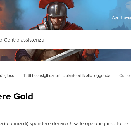
Apri Travi
di gioco
Tutti i consigli dal principiante al livello leggenda
Come 
re Gold
 (o prima di) spendere denaro. Usa le opzioni qui sotto per 