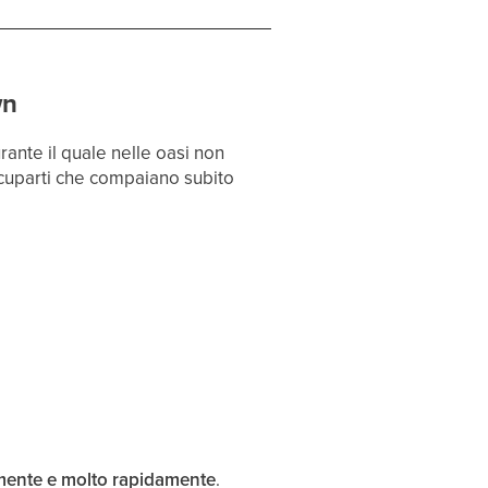
wn
urante il quale nelle oasi non
ccuparti che compaiano subito
mente e molto rapidamente
.