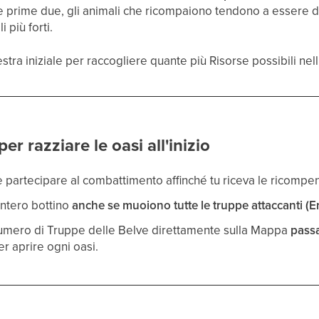
e prime due, gli animali che ricompaiono tendono a essere debo
 più forti.
stra iniziale per raccogliere quante più Risorse possibili nell
er razziare le oasi all'inizio
 partecipare al combattimento affinché tu riceva le ricompe
intero bottino
anche se muoiono tutte le truppe attaccanti (E
 numero di Truppe delle Belve direttamente sulla Mappa
passa
 aprire ogni oasi.