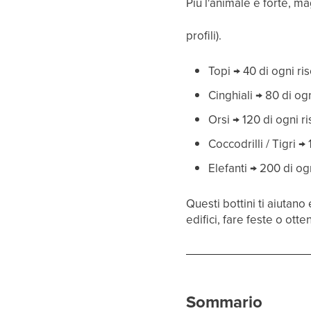
Più l'animale è forte, ma
profili).
Topi → 40 di ogni ri
Cinghiali → 80 di og
Orsi → 120 di ogni r
Coccodrilli / Tigri →
Elefanti → 200 di og
Questi bottini ti aiutano
edifici, fare feste o otte
Sommario