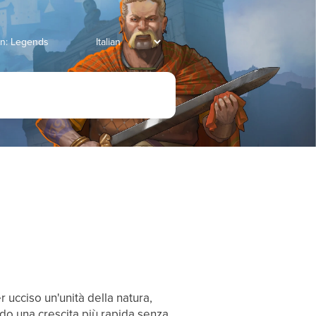
an: Legends
 ucciso un'unità della natura,
ndo una crescita più rapida senza