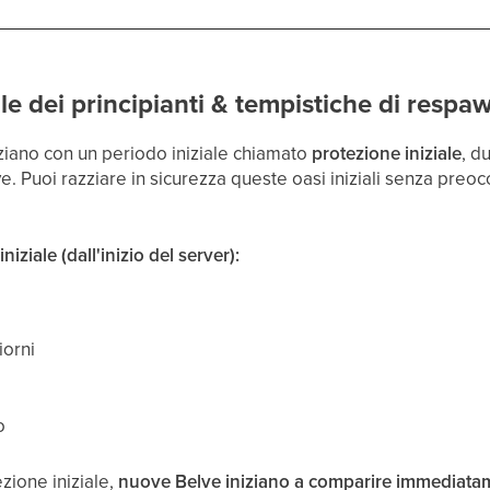
le dei principianti & tempistiche di respa
niziano con un periodo iniziale chiamato
protezione iniziale
, d
. Puoi razziare in sicurezza queste oasi iniziali senza preo
iziale (dall'inizio del server):
iorni
o
zione iniziale,
nuove Belve iniziano a comparire immediata