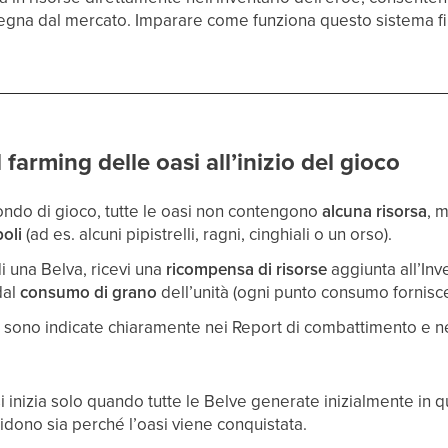
gna dal mercato. Imparare come funziona questo sistema fin d
farming delle oasi all’inizio del gioco
ndo di gioco, tutte le oasi non contengono
alcuna risorsa
, 
oli
(ad es. alcuni pipistrelli, ragni, cinghiali o un orso).
i una Belva, ricevi una
ricompensa di risorse
aggiunta all’Inv
dal
consumo di grano
dell’unità (ogni punto consumo fornisce
sono indicate chiaramente nei Report di combattimento e ne
 inizia solo quando tutte le Belve generate inizialmente in q
cidono sia perché l’oasi viene conquistata.