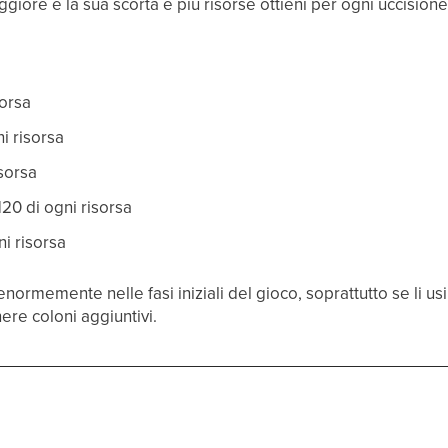
ggiore è la sua scorta e più risorse ottieni per ogni uccisione
sorsa
ni risorsa
isorsa
 120 di ogni risorsa
ni risorsa
 enormemente nelle fasi iniziali del gioco, soprattutto se li u
nere coloni aggiuntivi.