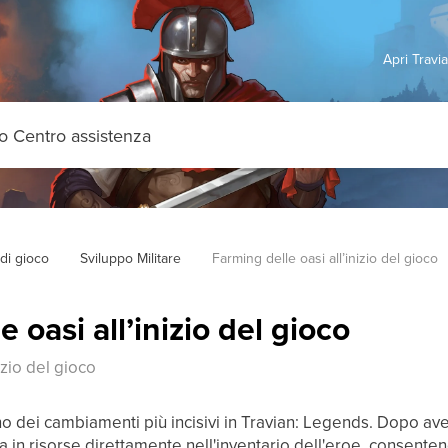
Apri Travi
di gioco
Sviluppo Militare
Farming delle oasi all’inizio del gioco
 oasi all’inizio del gioco
izio del gioco
uno dei cambiamenti più incisivi in Travian: Legends. Dopo aver
 in risorse direttamente nell'inventario dell'eroe, consente