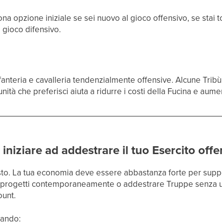
a opzione iniziale se sei nuovo al gioco offensivo, se stai
 gioco difensivo.
 fanteria e cavalleria tendenzialmente offensive. Alcune Tribù
'unità che preferisci aiuta a ridurre i costi della Fucina e aum
iniziare ad addestrare il tuo Esercito offe
to. La tua economia deve essere abbastanza forte per suppo
i progetti contemporaneamente o addestrare Truppe senza un 
ount.
uando: