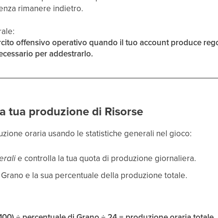
enza rimanere indietro.
ale:
sercito offensivo operativo quando il tuo account produce re
necessario per addestrarlo.
a tua produzione di Risorse
uzione oraria usando le statistiche generali nel gioco:
erali
e controlla la tua quota di produzione giornaliera.
l Grano e la sua percentuale della produzione totale.
100) ÷ percentuale di Grano ÷ 24 = produzione oraria totale