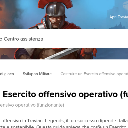
Apri Travi
di gioco
Sviluppo Militare
Costruire un Esercito offensivo operat
 Esercito offensivo operativo (
fensivo operativo (funzionante)
offensivo in Travian: Legends, il tuo successo dipende dall
orte e sostenibile. Questa guida spiega che cos'è un Esercito 