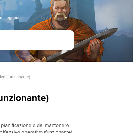
an: Legends
ivo (funzionante)
funzionante)
a pianificazione e dal mantenere
offensivo operativo (funzionante),