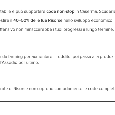
stabile e può supportare
code non-stop
in Caserma, Scuderie
stire
il 40–50% delle tue Risorse
nello sviluppo economico.
offensivo non minaccerebbe i tuoi progressi a lungo termine
e da farming per aumentare il reddito, poi passa alla produz
l’Assedio per ultimo.
entrate di Risorse non coprono comodamente le code comple