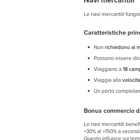
Navi mercantili
Le navi mercantili fung
Caratteristiche princ
Non
richiedono ai 
Possono essere dist
Viaggiano a
18 cam
Viaggia alla
velocit
Un porto completa
Bonus commercio de
Le navi mercantili bene
+30% al +150% a seconda
Questo influisce sui tem