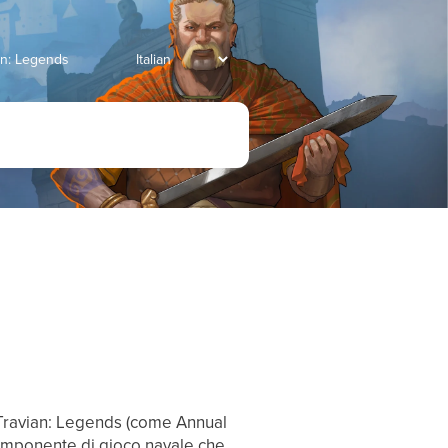
an: Legends
di Travian: Legends (come Annual
omponente di gioco navale che