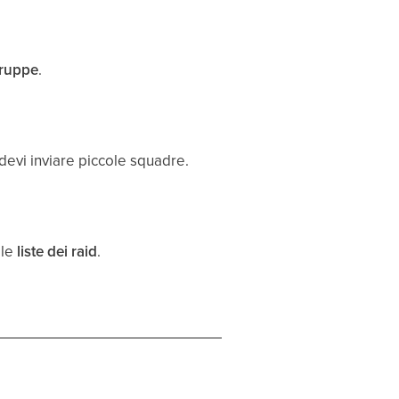
truppe
.
 devi inviare piccole squadre.
lle
liste dei raid
.
.