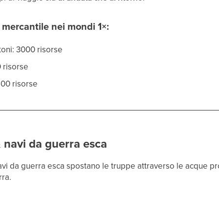
 mercantile nei mondi 1×:
toni: 3000 risorse
0 risorse
500 risorse
 navi da guerra esca
navi da guerra esca spostano le truppe attraverso le acque 
rra.