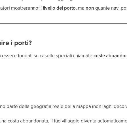
ratori mostreranno il
livello del porto
, ma
non
quante navi pos
re i porti?
no essere fondati su caselle speciali chiamate
coste abbando
no parte della geografia reale della mappa (non laghi decora
 una costa abbandonata, il tuo villaggio diventa automaticame