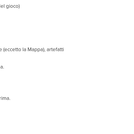
del gioco)
 (eccetto la Mappa), artefatti
a.
rima.