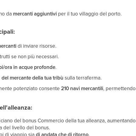
ono da
mercanti aggiuntivi
per il tuo villaggio del porto.
ipali:
mercanti
di inviare risorse.
rutti se non più necessari.
pi/ora in acque profonde
.
à del mercante della tua tribù
sulla terraferma.
mente potenziato consente
210 navi mercantili
, permettendo 
ll'alleanza:
ficiano del bonus Commercio della tua alleanza, aumentando
 del livello del bonus.
pi di viaggio sia
di andata che di ritorno
.