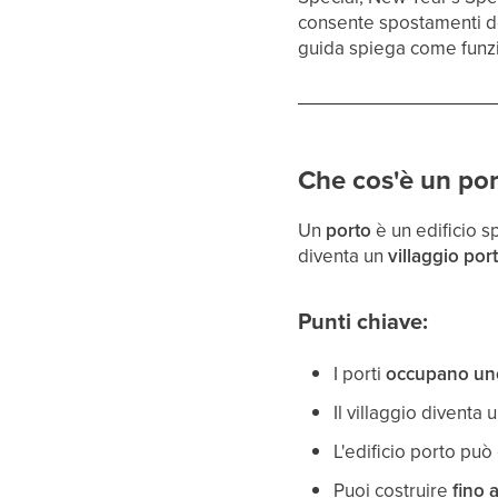
consente spostamenti del
guida spiega come funzio
Che cos'è un por
Un
porto
è un edificio sp
diventa un
villaggio por
Punti chiave:
I porti
occupano uno 
Il villaggio diventa 
L'edificio porto può
Puoi costruire
fino 