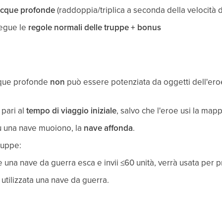
 acque profonde
(raddoppia/triplica a seconda della velocità 
 segue le
regole normali delle truppe + bonus
cque profonde
non
può essere potenziata da oggetti dell'eroe
 pari al
tempo di viaggio iniziale
, salvo che l'eroe usi la mapp
su una nave muoiono, la
nave affonda
.
ruppe:
e una nave da guerra esca e invii ≤60 unità, verrà usata per p
 utilizzata una nave da guerra.