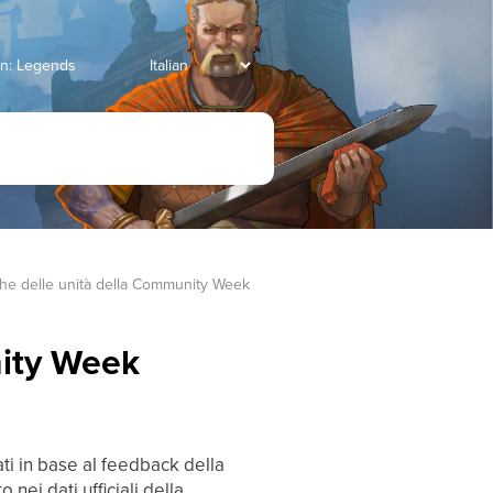
an: Legends
tiche delle unità della Community Week
nity Week
ti in base al feedback della
nei dati ufficiali della