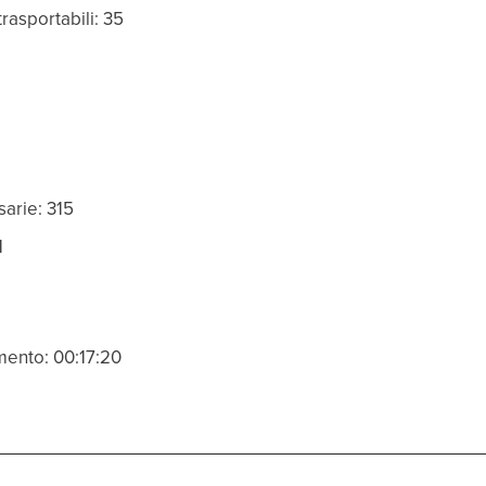
rasportabili: 35
sarie: 315
1
ento: 00:17:20
1