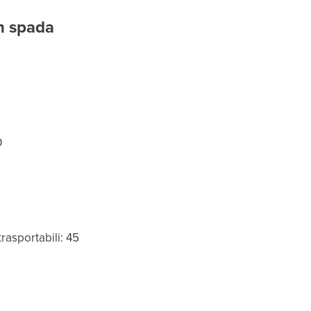
n spada
0
rasportabili: 45