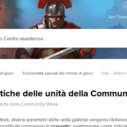
Apri Travi
di gioco
Funzionalità speciali del mondo di gioco
Galli – Statis
istiche delle unità della Commu
e unità della Community Week
k, diversi parametri delle unità galliche vengono ribilancia
i modificati compaiono in
grassetto
, esattamente come indicato 