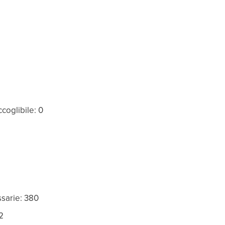
coglibile: 0
ssarie: 380
2