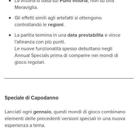
La vittoria si basa sui
Punti vittoria
, non su una
Meraviglia.
Gli effetti simili agli artefatti si ottengono
controllando le
regioni
.
La partita termina in una
data prestabilita
e vince
l'alleanza con più punti.
Le nuove funzionalità spesso debuttano negli
Annual Specials prima di comparire nei mondi di
gioco regolari.
Speciale di Capodanno
Lanciati ogni
gennaio
, questi mondi di gioco combinano
elementi delle precedenti versioni speciali in una nuova
esperienza a tema.