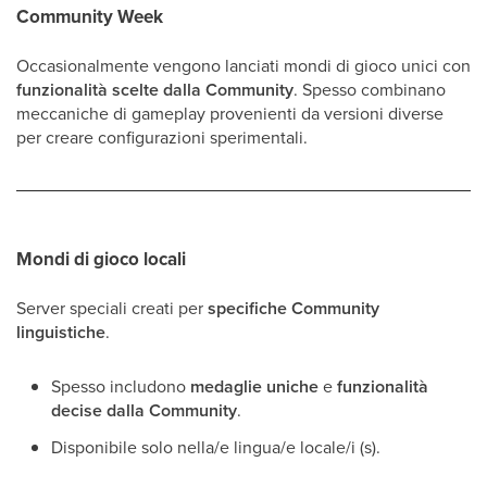
Community Week
Occasionalmente vengono lanciati mondi di gioco unici con
funzionalità scelte dalla Community
. Spesso combinano
meccaniche di gameplay provenienti da versioni diverse
per creare configurazioni sperimentali.
Mondi di gioco locali
Server speciali creati per
specifiche Community
linguistiche
.
Spesso includono
medaglie uniche
e
funzionalità
decise dalla Community
.
Disponibile solo nella/e lingua/e locale/i (s).