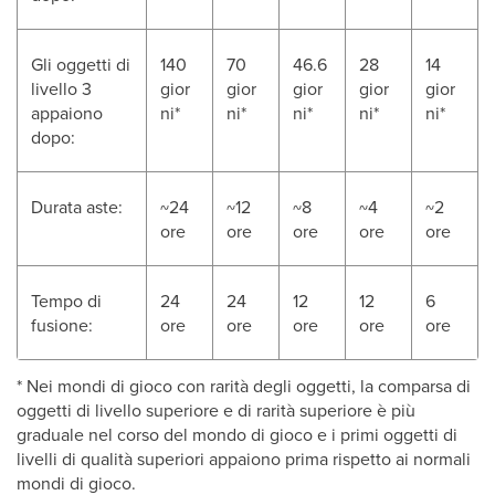
Gli oggetti di
140
70
46.6
28
14
livello 3
gior
gior
gior
gior
gior
appaiono
ni*
ni*
ni*
ni*
ni*
dopo:
Durata aste:
~24
~12
~8
~4
~2
ore
ore
ore
ore
ore
Tempo di
24
24
12
12
6
fusione:
ore
ore
ore
ore
ore
* Nei mondi di gioco con rarità degli oggetti, la comparsa di
oggetti di livello superiore e di rarità superiore è più
graduale nel corso del mondo di gioco e i primi oggetti di
livelli di qualità superiori appaiono prima rispetto ai normali
mondi di gioco.