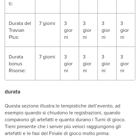
ti:
Durata del
7 giorni
3
3
3
3
Travian
gior
gior
gior
gior
Plus:
ni
ni
ni
ni
Durata
7 giorni
3
3
3
3
bonus
gior
gior
gior
gior
Risorse:
ni
ni
ni
ni
durata
Questa sezione illustra le tempistiche dell’evento, ad
esempio quando si chiudono le registrazioni, quando
compaiono gli artefatti e quanto durano i Turni di gioco.
Tieni presente che i server più veloci raggiungono gli
artefatti e le fasi del Finale di gioco molto prima.