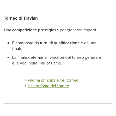
Torneo di Travian
Una
competizione prestigiosa
per giocatori esperti.
È composto da
turni di qualificazione
e da una
finale
.
La finale determina i vincitori del torneo generale
e le voci nella Hall of Fame.
>
Pagina principale del torneo
>
Hall of fame del torneo