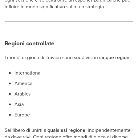
influire in modo significativo sulla tua strategia.
Regioni controllate
I mondi di gioco di Travian sono suddivisi in
cinque regioni
:
International
America
Arabics
Asia
Europe
Sei libero di unirti a
qualsiasi regione
, indipendentemente
da dove vivi. Ogni regione offre mondi di gioco di diverse