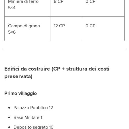
Miniera di ferro
8 CP
0 CP
5×4
Campo di grano
12 CP
0 CP
5×6
Edifici da costruire (CP + struttura dei costi
preservata)
Primo villaggio
Palazzo Pubblico 12
Base Militare 1
Deposito segreto 10