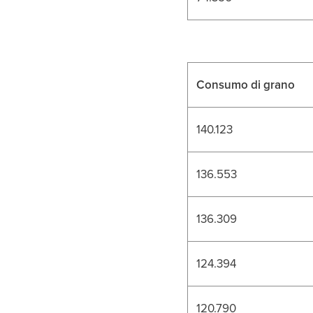
Consumo di grano
140.123
136.553
136.309
124.394
120.790