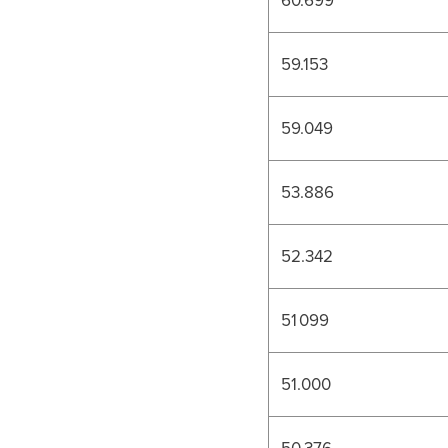
59.153
59.049
53.886
52.342
51 099
51.000
50.376