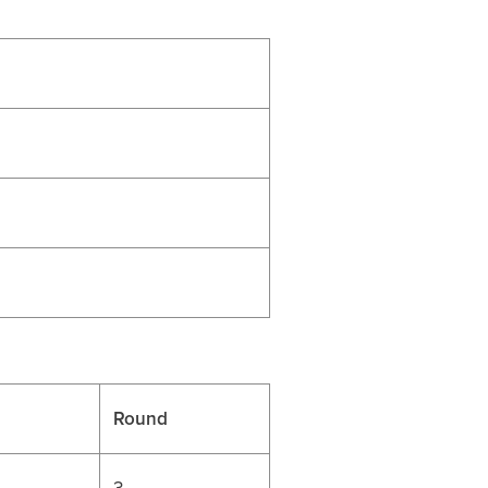
Round
3