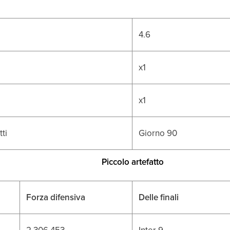
4.6
x1
x1
ti
Giorno 90
Piccolo artefatto
Forza difensiva
Delle finali
2.306.453
Inter 9