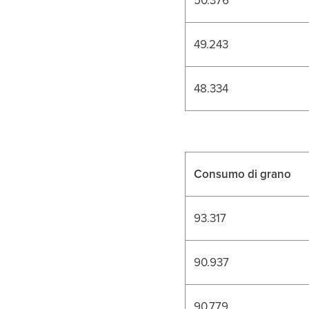
49.243
48.334
Consumo di grano
93.317
90.937
90.779