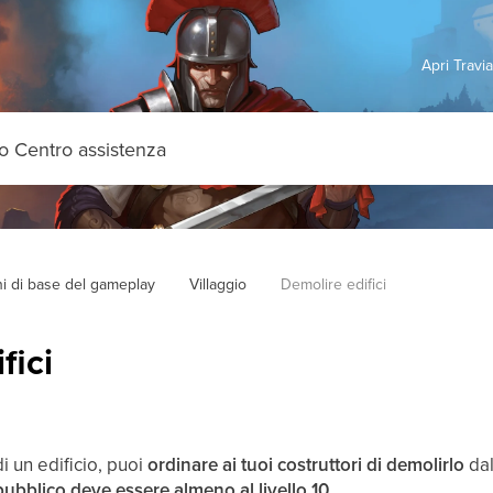
Apri Travi
i di base del gameplay
Villaggio
Demolire edifici
fici
i un edificio, puoi
ordinare ai tuoi costruttori di demolirlo
da
ubblico deve essere almeno al livello 10
.