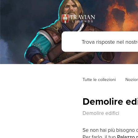
Tutte le collezioni
Nozion
Demolire edi
Demolire edifici
Se non hai più bisogno d
Per farlo, il tuo
Palazzo p